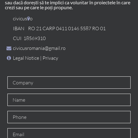
sau dacă dorești să te implici ca voluntar în proiectele în care
crezi sau pe care le poți propune.
civicus.ro
IBAN RO 21 CARP 0411 0146 5587 RO 01
CUI 18569310
civicusromania@gmail.ro
Legal Notice
|
Privacy