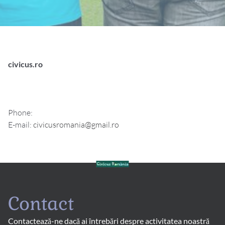
civicus.ro
Phone:
E-mail:
civicusromania@gmail.ro
Contact
Contactează-ne dacă ai întrebări despre activitatea noastră